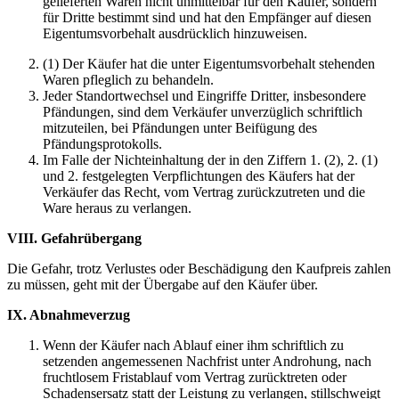
gelieferten Waren nicht unmittelbar für den Käufer, sondern
für Dritte bestimmt sind und hat den Empfänger auf diesen
Eigentumsvorbehalt ausdrücklich hinzuweisen.
(1) Der Käufer hat die unter Eigentumsvorbehalt stehenden
Waren pfleglich zu behandeln.
Jeder Standortwechsel und Eingriffe Dritter, insbesondere
Pfändungen, sind dem Verkäufer unverzüglich schriftlich
mitzuteilen, bei Pfändungen unter Beifügung des
Pfändungsprotokolls.
Im Falle der Nichteinhaltung der in den Ziffern 1. (2), 2. (1)
und 2. festgelegten Verpflichtungen des Käufers hat der
Verkäufer das Recht, vom Vertrag zurückzutreten und die
Ware heraus zu verlangen.
VIII. Gefahrübergang
Die Gefahr, trotz Verlustes oder Beschädigung den Kaufpreis zahlen
zu müssen, geht mit der Übergabe auf den Käufer über.
IX. Abnahmeverzug
Wenn der Käufer nach Ablauf einer ihm schriftlich zu
setzenden angemessenen Nachfrist unter Androhung, nach
fruchtlosem Fristablauf vom Vertrag zurücktreten oder
Schadensersatz statt der Leistung zu verlangen, stillschweigt